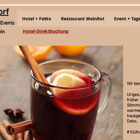
orf
Hotel + FeWo
Restaurant WeinRot
Event + Tag
 Events
Hotel-Direktbuchung
eln
Wir bie
Uriges
früher
Stimmu
warmem
hausge
Deko.
# Glüh